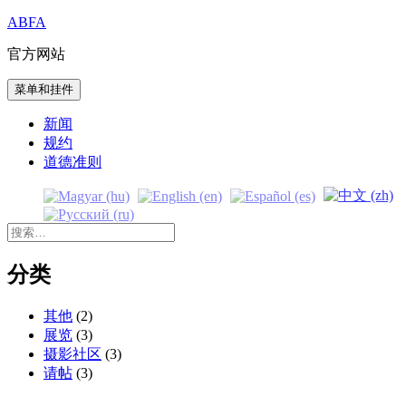
跳
ABFA
至
官方网站
内
容
菜单和挂件
新闻
规约
道德准则
搜
索：
分类
其他
(2)
展览
(3)
摄影社区
(3)
请帖
(3)