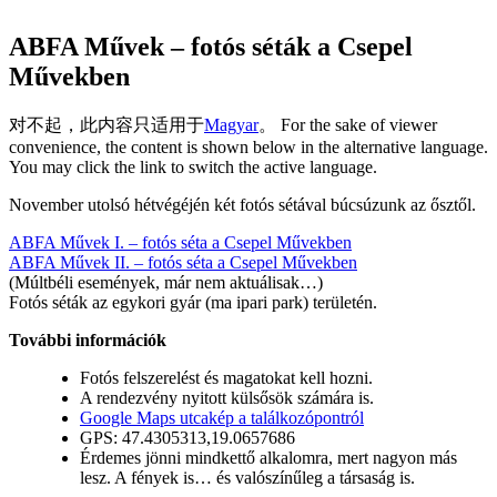
ABFA Művek – fotós séták a Csepel
Művekben
对不起，此内容只适用于
Magyar
。 For the sake of viewer
convenience, the content is shown below in the alternative language.
You may click the link to switch the active language.
November utolsó hétvégéjén két fotós sétával búcsúzunk az ősztől.
ABFA Művek I. – fotós séta a Csepel Művekben
ABFA Művek II. – fotós séta a Csepel Művekben
(Múltbéli események, már nem aktuálisak…)
Fotós séták az egykori gyár (ma ipari park) területén.
További információk
Fotós felszerelést és magatokat kell hozni.
A rendezvény nyitott külsősök számára is.
Google Maps utcakép a találkozópontról
GPS: 47.4305313,19.0657686
Érdemes jönni mindkettő alkalomra, mert nagyon más
lesz. A fények is… és valószínűleg a társaság is.