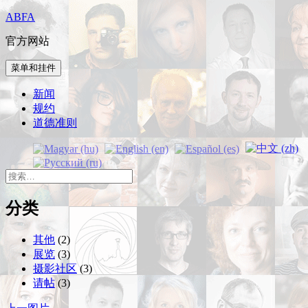
跳
ABFA
至
官方网站
内
容
菜单和挂件
新闻
规约
道德准则
搜
索：
分类
其他
(2)
展览
(3)
摄影社区
(3)
请帖
(3)