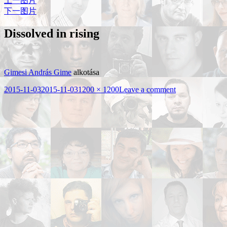
上一图片
下一图片
Dissolved in rising
Gimesi András Gime
alkotása
发
2015-11-03
2015-11-03
原
1200 × 1200
Leave a comment
布
始
于
尺
寸