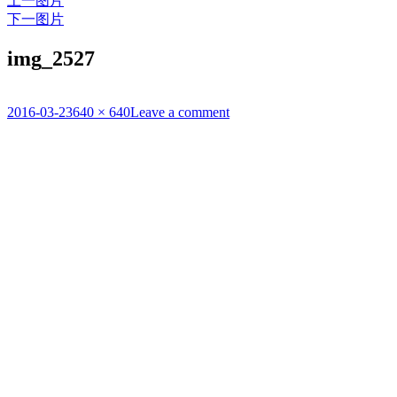
上一图片
下一图片
img_2527
发
2016-03-23
原
640 × 640
Leave a comment
布
始
于
尺
寸