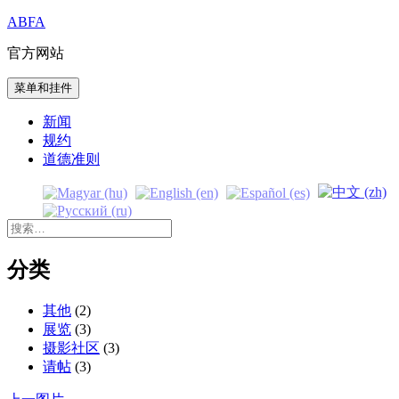
跳
ABFA
至
官方网站
内
容
菜单和挂件
新闻
规约
道德准则
搜
索：
分类
其他
(2)
展览
(3)
摄影社区
(3)
请帖
(3)