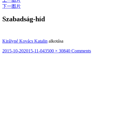
上一图片
下一图片
Szabadság-híd
Királyné Kovács Katalin
alkotása
发
2015-10-20
2015-11-04
原
3500 × 3084
0 Comments
布
始
于
尺
寸