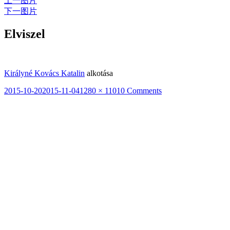
上一图片
下一图片
Elviszel
Királyné Kovács Katalin
alkotása
发
2015-10-20
2015-11-04
原
1280 × 1101
0 Comments
布
始
于
尺
寸