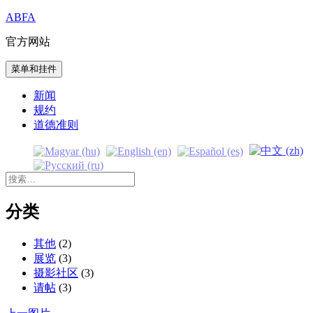
跳
ABFA
至
官方网站
内
容
菜单和挂件
新闻
规约
道德准则
搜
索：
分类
其他
(2)
展览
(3)
摄影社区
(3)
请帖
(3)