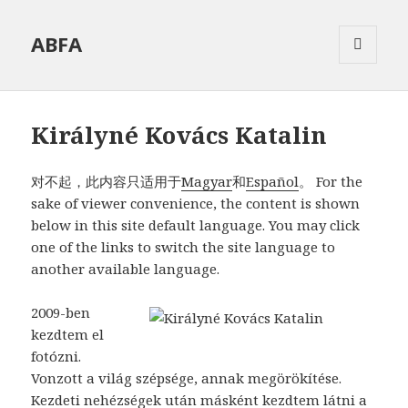
ABFA
菜单和
挂件
Királyné Kovács Katalin
对不起，此内容只适用于
Magyar
和
Español
。 For the
sake of viewer convenience, the content is shown
below in this site default language. You may click
one of the links to switch the site language to
another available language.
2009-ben
kezdtem el
fotózni.
Vonzott a világ szépsége, annak megörökítése.
Kezdeti nehézségek után másként kezdtem látni a