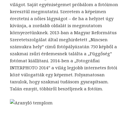
világot. Saját egyéniségemet próbálom a fotóimon
keresztül megmutatni. Szeretem a képeimen
éreztetni a nőies lágyságot – de ha a helyzet úgy
kívánja, a zordabb oldalát is megmutatom
környezetünknek. 2013-ban a Magyar Református
Szeretetszolgálat által meghirdetett „Nincsen
számukra hely” című fotópályázatán 750 képből a
szakmai zsűri érdemesnek találta a „Függőség”
fotómat kiállítani. 2014-ben a „Fotográfiai
INTERPHOTO 2014” a világ legjobb internetes fotói
közé válogatták egy képemet. Folyamatosan
tanulok, hogy szakmai tudásom gyarapítsam.
Talán ennyit, többiről beszéljenek a fotóim.