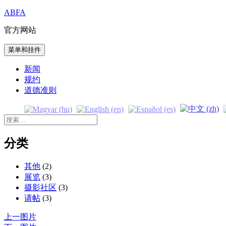
跳
ABFA
至
官方网站
内
容
菜单和挂件
新闻
规约
道德准则
搜
索：
分类
其他
(2)
展览
(3)
摄影社区
(3)
请帖
(3)
上一图片