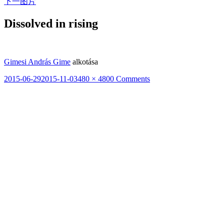
下一图片
Dissolved in rising
Gimesi András Gime
alkotása
发
2015-06-29
2015-11-03
原
480 × 480
0 Comments
布
始
于
尺
寸