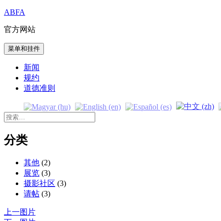
跳
ABFA
至
官方网站
内
容
菜单和挂件
新闻
规约
道德准则
搜
索：
分类
其他
(2)
展览
(3)
摄影社区
(3)
请帖
(3)
上一图片