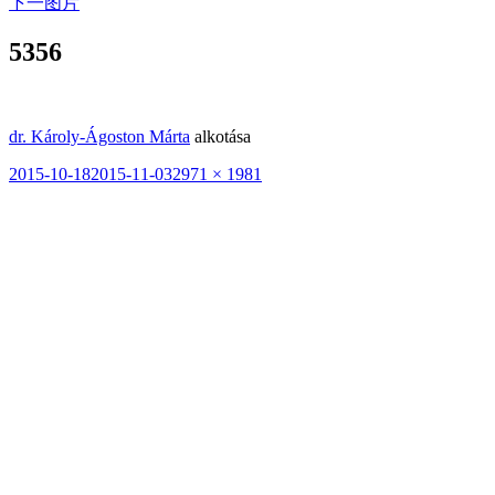
下一图片
5356
dr. Károly-Ágoston Márta
alkotása
发
2015-10-18
2015-11-03
原
2971 × 1981
布
始
于
尺
寸