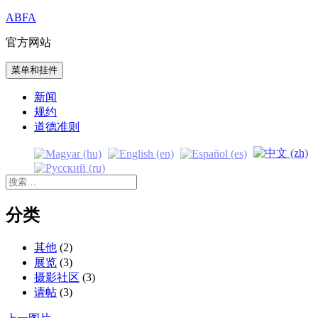
跳
ABFA
至
官方网站
内
容
菜单和挂件
新闻
规约
道德准则
搜
索：
分类
其他
(2)
展览
(3)
摄影社区
(3)
请帖
(3)