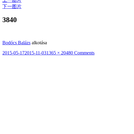
上一图片
下一图片
3840
Bodócs Balázs
alkotása
发
2015-05-17
2015-11-03
原
1365 × 2048
0 Comments
布
始
于
尺
寸